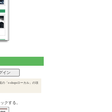
グイン
「e-shopsローカル」の項
リックする。